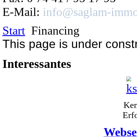
E-Mail:
info@saglam-immob
Start
Financing
This
page
is under const
Interessantes
Kem
Erf
Webse